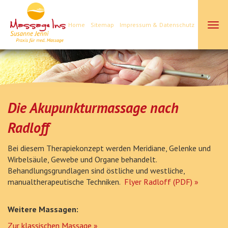
Home
Sitemap
Impressum & Datenschutz
Massagen »
Akupunkturmassage »
|
Die Akupunkturmassage nach
Radloff
Bei diesem Therapiekonzept werden Meridiane, Gelenke und
Wirbelsäule, Gewebe und Organe behandelt.
Behandlungsgrundlagen sind östliche und westliche,
manualtherapeutische Techniken.
Flyer Radloff (PDF) »
Weitere Massagen:
Zur klassischen Massage »